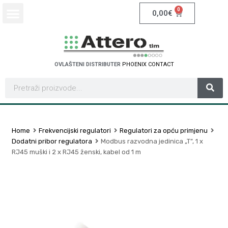
0
0,00
€
OVLAŠTENI DISTRIBUTER
P
H
O
E
N
I
X
C
O
N
T
A
C
T
Home
Frekvencijski regulatori
Regulatori za opću primjenu
Dodatni pribor regulatora
Modbus razvodna jedinica „T”, 1 x
RJ45 muški i 2 x RJ45 ženski, kabel od 1 m