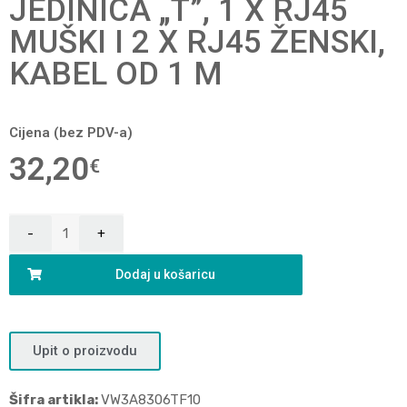
JEDINICA „T”, 1 X RJ45
MUŠKI I 2 X RJ45 ŽENSKI,
KABEL OD 1 M
Cijena (bez PDV-a)
32,20
€
Dodaj u košaricu
Upit o proizvodu
Šifra artikla:
VW3A8306TF10