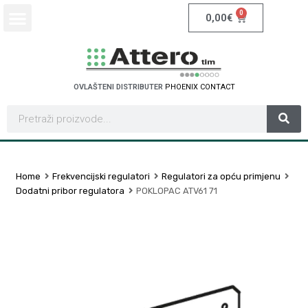
0
0,00
€
OVLAŠTENI DISTRIBUTER
P
H
O
E
N
I
X
C
O
N
T
A
C
T
Home
Frekvencijski regulatori
Regulatori za opću primjenu
Dodatni pribor regulatora
POKLOPAC ATV61 71