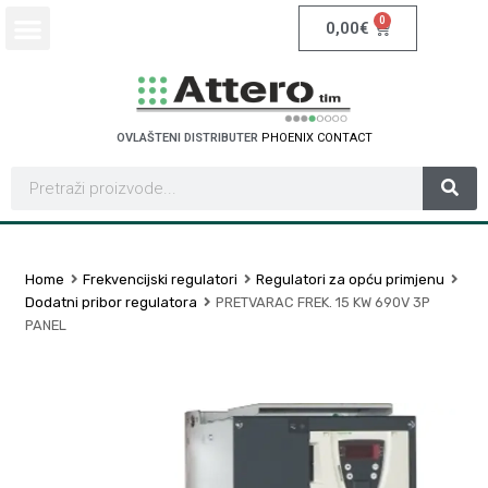
0
0,00
€
OVLAŠTENI DISTRIBUTER
P
H
O
E
N
I
X
C
O
N
T
A
C
T
Home
Frekvencijski regulatori
Regulatori za opću primjenu
Dodatni pribor regulatora
PRETVARAC FREK. 15 KW 690V 3P
PANEL