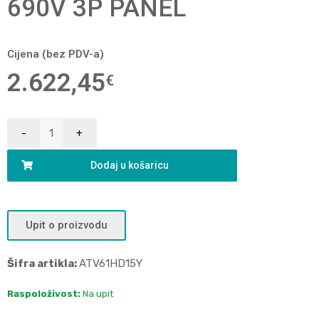
690V 3P PANEL
Cijena (bez PDV-a)
2.622,45
€
Dodaj u košaricu
Upit o proizvodu
Šifra artikla:
ATV61HD15Y
Raspoloživost:
Na upit