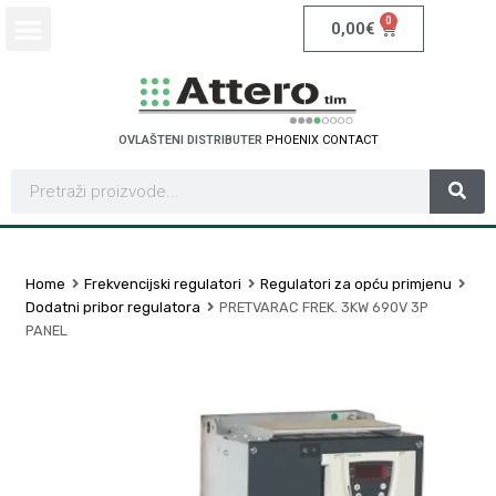
0
0,00
€
OVLAŠTENI DISTRIBUTER
P
H
O
E
N
I
X
C
O
N
T
A
C
T
Home
Frekvencijski regulatori
Regulatori za opću primjenu
Dodatni pribor regulatora
PRETVARAC FREK. 3KW 690V 3P
PANEL