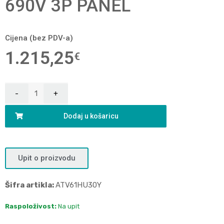
690V 3P PANEL
Cijena (bez PDV-a)
1.215,25
€
Dodaj u košaricu
Upit o proizvodu
Šifra artikla:
ATV61HU30Y
Raspoloživost:
Na upit