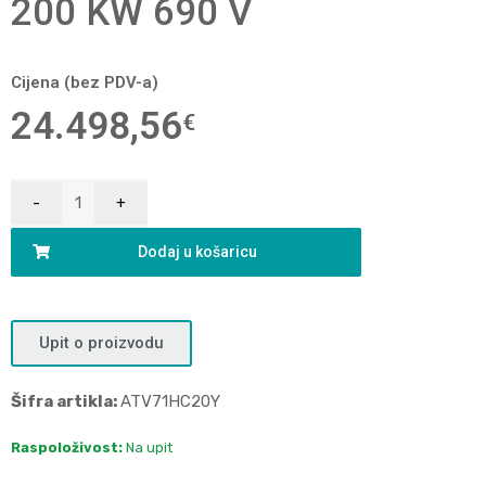
200 KW 690 V
Cijena (bez PDV-a)
24.498,56
€
Dodaj u košaricu
Upit o proizvodu
Šifra artikla:
ATV71HC20Y
Raspoloživost:
Na upit