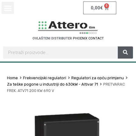
0
0,00
€
OVLAŠTENI DISTRIBUTER
P
H
O
E
N
I
X
C
O
N
T
A
C
T
Home
Frekvencijski regulatori
Regulatori za opću primjenu
Za teške pogone u industriji do 630kW - Altivar 71
PRETVARAC
FREK. ATV71 200 KW 690 V