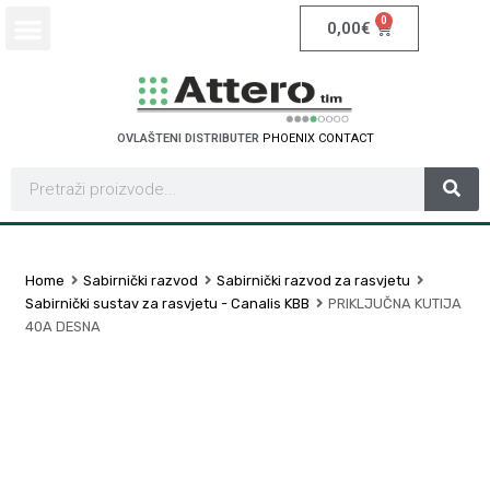
0
0,00
€
OVLAŠTENI DISTRIBUTER
P
H
O
E
N
I
X
C
O
N
T
A
C
T
Home
Sabirnički razvod
Sabirnički razvod za rasvjetu
Sabirnički sustav za rasvjetu - Canalis KBB
PRIKLJUČNA KUTIJA
40A DESNA