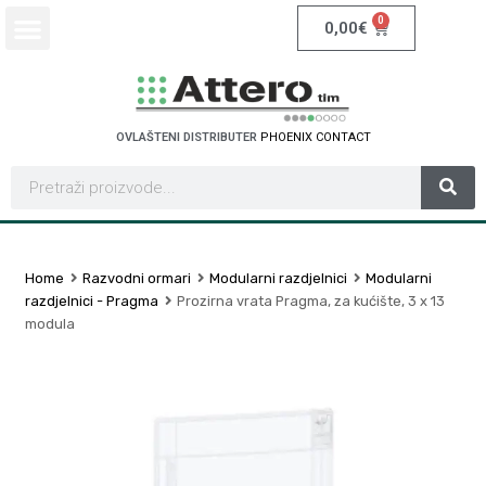
0
0,00
€
OVLAŠTENI DISTRIBUTER
P
H
O
E
N
I
X
C
O
N
T
A
C
T
Home
Razvodni ormari
Modularni razdjelnici
Modularni
razdjelnici - Pragma
Prozirna vrata Pragma, za kućište, 3 x 13
modula