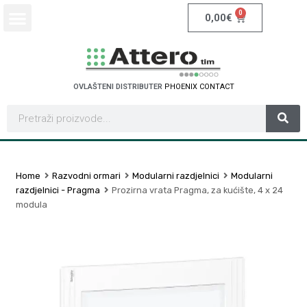
0
0,00
€
OVLAŠTENI DISTRIBUTER
P
H
O
E
N
I
X
C
O
N
T
A
C
T
Home
Razvodni ormari
Modularni razdjelnici
Modularni
razdjelnici - Pragma
Prozirna vrata Pragma, za kućište, 4 x 24
modula