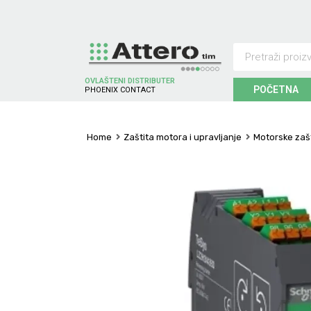
OVLAŠTENI DISTRIBUTER
POČETNA
P
H
O
E
N
I
X
C
O
N
T
A
C
T
Home
Zaštita motora i upravljanje
Motorske zašt