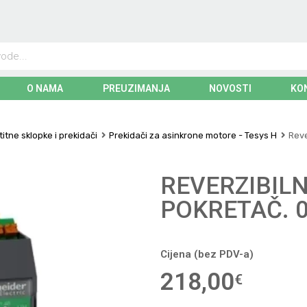
O NAMA
PREUZIMANJA
NOVOSTI
KO
itne sklopke i prekidači
Prekidači za asinkrone motore - Tesys H
Reve
REVERZIBIL
POKRETAČ. 0
Cijena (bez PDV-a)
218,00
€