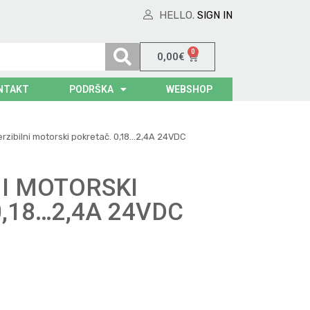
HELLO.
SIGN IN
0
0,00
€
NTAKT
PODRŠKA
WEBSHOP
rzibilni motorski pokretač. 0,18…2,4A 24VDC
NI MOTORSKI
,18…2,4A 24VDC