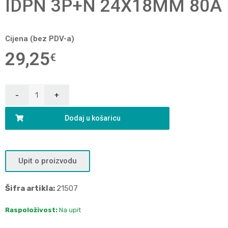
IDPN 3P+N 24X18MM 80A
Cijena (bez PDV-a)
29,25
€
Dodaj u košaricu
Upit o proizvodu
Šifra artikla:
21507
Raspoloživost:
Na upit