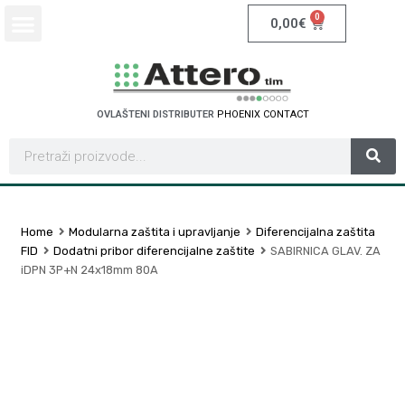
0
0,00
€
OVLAŠTENI DISTRIBUTER
P
H
O
E
N
I
X
C
O
N
T
A
C
T
Home
Modularna zaštita i upravljanje
Diferencijalna zaštita
FID
Dodatni pribor diferencijalne zaštite
SABIRNICA GLAV. ZA
iDPN 3P+N 24x18mm 80A