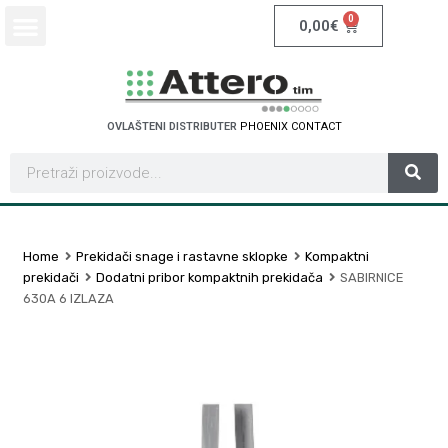
0
0,00
€
OVLAŠTENI DISTRIBUTER
P
H
O
E
N
I
X
C
O
N
T
A
C
T
Home
Prekidači snage i rastavne sklopke
Kompaktni
prekidači
Dodatni pribor kompaktnih prekidača
SABIRNICE
630A 6 IZLAZA