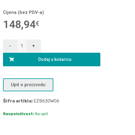
Cijena (bez PDV-a)
148,94
€
Dodaj u košaricu
Upit o proizvodu
Šifra artikla:
EZB630W06
Raspoloživost:
Na upit