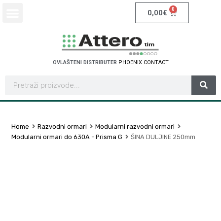
0
0,00
€
OVLAŠTENI DISTRIBUTER
P
H
O
E
N
I
X
C
O
N
T
A
C
T
Home
Razvodni ormari
Modularni razvodni ormari
Modularni ormari do 630A - Prisma G
ŠINA DULJINE 250mm