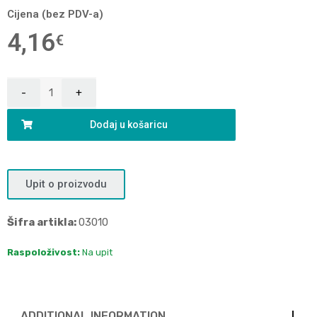
Cijena (bez PDV-a)
4,16
€
Dodaj u košaricu
Upit o proizvodu
Šifra artikla:
03010
Raspoloživost:
Na upit
ADDITIONAL INFORMATION