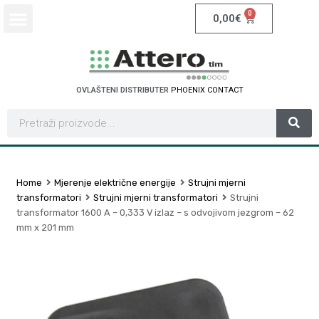
0
0,00
€
OVLAŠTENI DISTRIBUTER
P
H
O
E
N
I
X
C
O
N
T
A
C
T
Home
Mjerenje električne energije
Strujni mjerni
transformatori
Strujni mjerni transformatori
Strujni
transformator 1600 A – 0,333 V izlaz – s odvojivom jezgrom – 62
mm x 201 mm