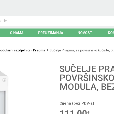
O NAMA
PREUZIMANJA
NOVOSTI
KO
odularni razdjelnici - Pragma
Sučelje Pragma, za površinsko kućište, 3
SUČELJE PR
POVRŠINSKO 
MODULA, BE
Cijena (bez PDV-a)
111,00
€