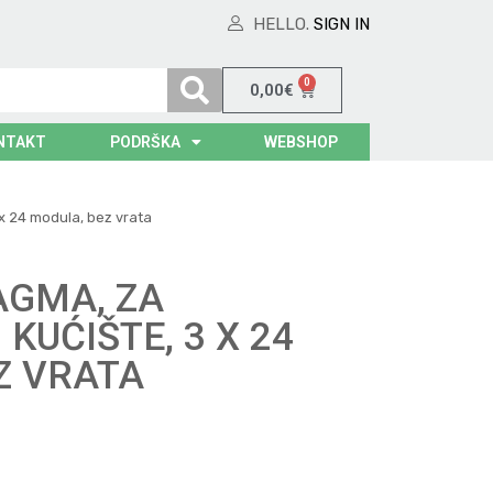
HELLO.
SIGN IN
0
0,00
€
NTAKT
PODRŠKA
WEBSHOP
 x 24 modula, bez vrata
AGMA, ZA
KUĆIŠTE, 3 X 24
Z VRATA