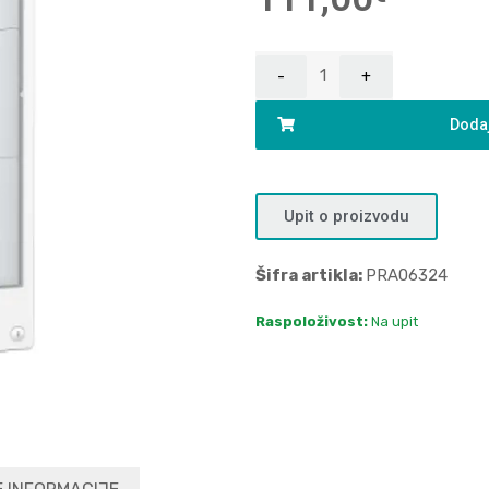
Dodaj
Upit o proizvodu
Šifra artikla:
PRA06324
Raspoloživost:
Na upit