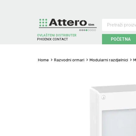
OVLAŠTENI DISTRIBUTER
POČETNA
P
H
O
E
N
I
X
C
O
N
T
A
C
T
Home
Razvodni ormari
Modularni razdjelnici
M