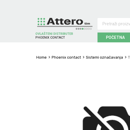
OVLAŠTENI DISTRIBUTER
POČETNA
P
H
O
E
N
I
X
C
O
N
T
A
C
T
Home
Phoenix contact
Sistemi označavanja
T