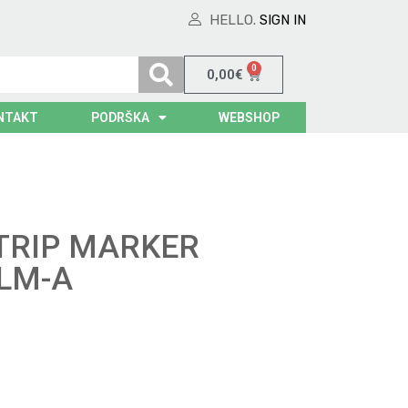
HELLO.
SIGN IN
0
0,00
€
NTAKT
PODRŠKA
WEBSHOP
TRIP MARKER
KLM-A