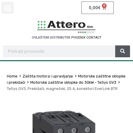
0
0,00
€
OVLAŠTENI DISTRIBUTER
P
H
O
E
N
I
X
C
O
N
T
A
C
T
Home
Zaštita motora i upravljanje
Motorske zaštitne sklopke
i prekidači
Motorske zaštitne sklopke do 30kW - TeSys GV3
TeSys GV3, Prekidači, magnetski, 25 A, konektori EverLink BTR