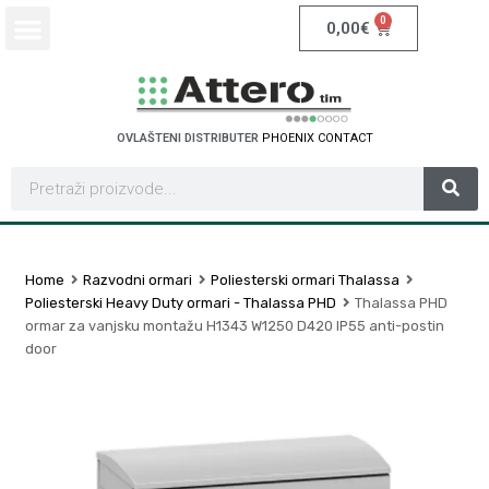
0
0,00
€
OVLAŠTENI DISTRIBUTER
P
H
O
E
N
I
X
C
O
N
T
A
C
T
Home
Razvodni ormari
Poliesterski ormari Thalassa
Poliesterski Heavy Duty ormari - Thalassa PHD
Thalassa PHD
ormar za vanjsku montažu H1343 W1250 D420 IP55 anti-postin
door