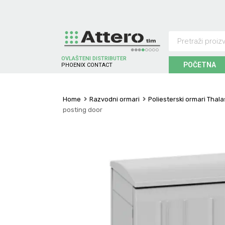
OVLAŠTENI DISTRIBUTER
POČETNA
P
H
O
E
N
I
X
C
O
N
T
A
C
T
Home
Razvodni ormari
Poliesterski ormari Thal
posting door