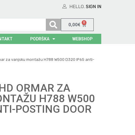
HELLO.
SIGN IN
0
0,00
€
NTAKT
PODRŠKA
WEBSHOP
ar za vanjsku montažu H788 W500 D320 IP65 anti-
HD ORMAR ZA
NTAŽU H788 W500
NTI-POSTING DOOR