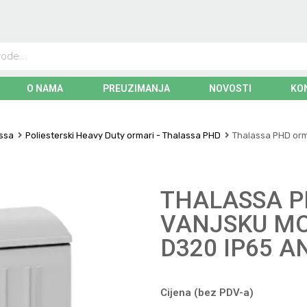
O NAMA
PREUZIMANJA
NOVOSTI
KO
assa
Poliesterski Heavy Duty ormari - Thalassa PHD
Thalassa PHD orm
THALASSA P
VANJSKU MO
D320 IP65 A
Cijena (bez PDV-a)