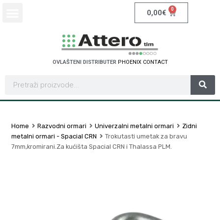
0
0,00
€
OVLAŠTENI DISTRIBUTER
P
H
O
E
N
I
X
C
O
N
T
A
C
T
Home
Razvodni ormari
Univerzalni metalni ormari
Zidni
metalni ormari - Spacial CRN
Trokutasti umetak za bravu
7mm,kromirani.Za kućišta Spacial CRN i Thalassa PLM.