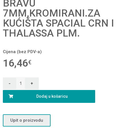
BRAVU
7MM,KROMIRANI.ZA
KUĆIŠTA SPACIAL CRN I
THALASSA PLM.
Cijena (bez PDV-a)
16,46
€
Dodaj u košaricu
Upit o proizvodu