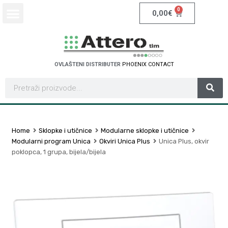
0
0,00
€
OVLAŠTENI DISTRIBUTER
P
H
O
E
N
I
X
C
O
N
T
A
C
T
Home
Sklopke i utičnice
Modularne sklopke i utičnice
Modularni program Unica
Okviri Unica Plus
Unica Plus, okvir
poklopca, 1 grupa, bijela/bijela