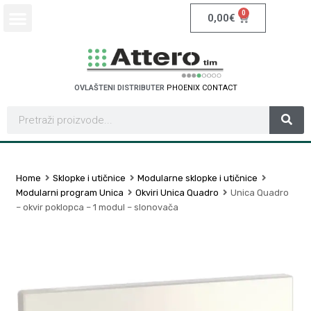
0
0,00
€
OVLAŠTENI DISTRIBUTER
P
H
O
E
N
I
X
C
O
N
T
A
C
T
Home
Sklopke i utičnice
Modularne sklopke i utičnice
Modularni program Unica
Okviri Unica Quadro
Unica Quadro
– okvir poklopca – 1 modul – slonovača