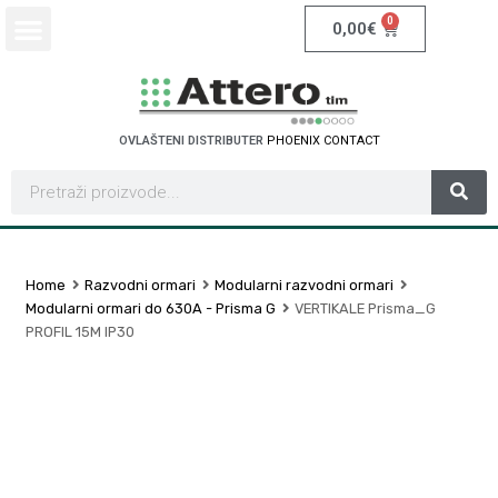
0
0,00
€
OVLAŠTENI DISTRIBUTER
P
H
O
E
N
I
X
C
O
N
T
A
C
T
Home
Razvodni ormari
Modularni razvodni ormari
Modularni ormari do 630A - Prisma G
VERTIKALE Prisma_G
PROFIL 15M IP30