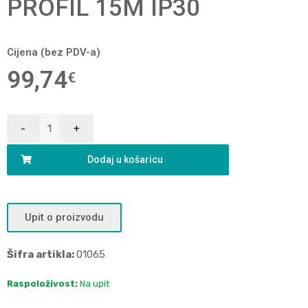
PROFIL 15M IP30
Cijena (bez PDV-a)
99,74
€
Dodaj u košaricu
Upit o proizvodu
Šifra artikla:
01065
Raspoloživost:
Na upit