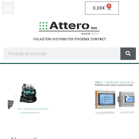
0
0,00
€
OVLAŠTENI DISTRIBUTER
P
H
O
E
N
I
X
C
O
N
T
A
C
T