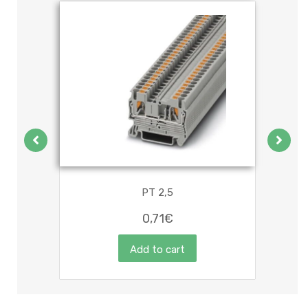
 15kA,
PT 2,5
0,71
€
Add to cart