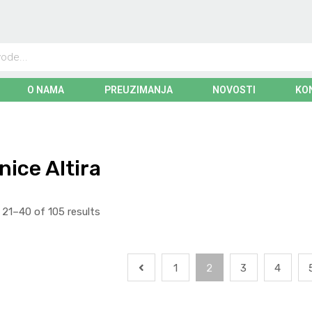
O NAMA
PREUZIMANJA
NOVOSTI
KO
nice Altira
21–40 of 105 results
1
2
3
4