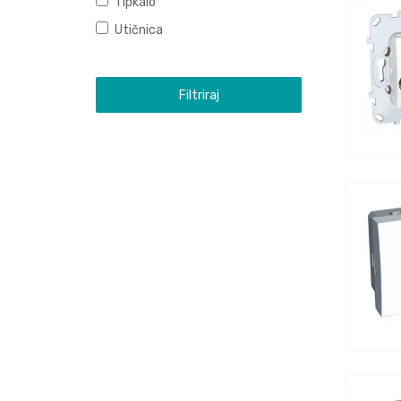
Tipkalo
Utičnica
Filtriraj