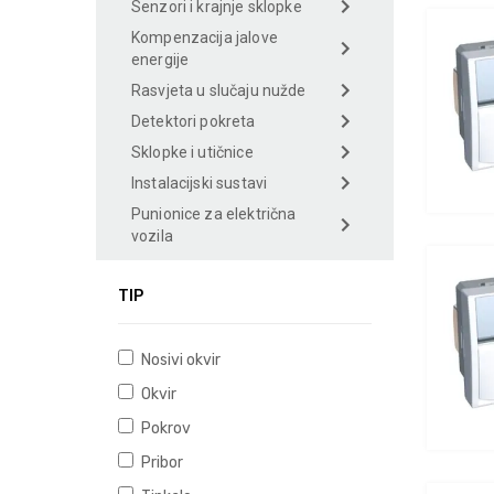
Senzori i krajnje sklopke
Kompenzacija jalove
energije
Rasvjeta u slučaju nužde
Detektori pokreta
Sklopke i utičnice
Instalacijski sustavi
Punionice za električna
vozila
TIP
Nosivi okvir
Okvir
Pokrov
Pribor