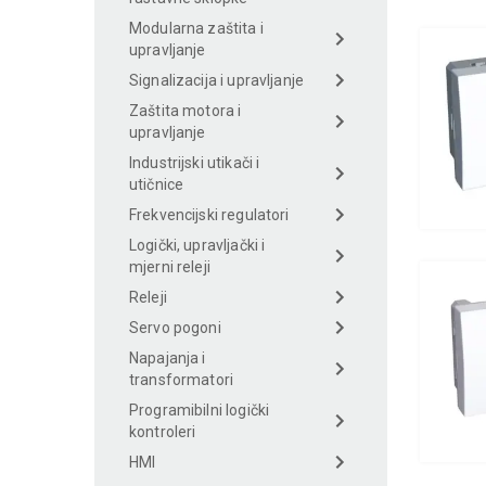
Modularna zaštita i
upravljanje
Signalizacija i upravljanje
Zaštita motora i
upravljanje
Industrijski utikači i
utičnice
Frekvencijski regulatori
Logički, upravljački i
mjerni releji
Releji
Servo pogoni
Napajanja i
transformatori
Programibilni logički
kontroleri
HMI