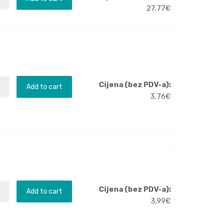
27,77
€
Cijena (bez PDV-a):
Add to cart
3,76
€
Cijena (bez PDV-a):
Add to cart
3,99
€