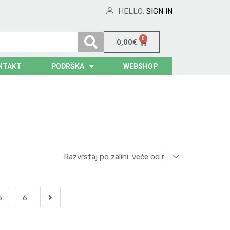
HELLO.
SIGN IN
0
0,00
€
NTAKT
PODRŠKA
WEBSHOP
5
6