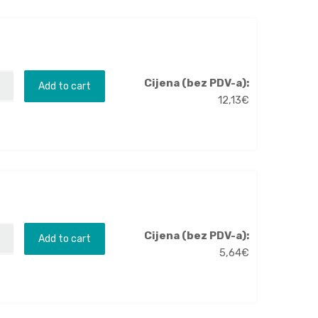
Cijena (bez PDV-a):
Add to cart
12,13
€
Cijena (bez PDV-a):
Add to cart
5,64
€