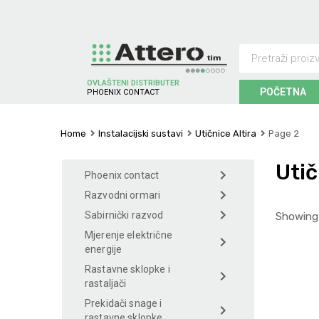
OVLAŠTENI DISTRIBUTER
POČETNA
P
H
O
E
N
I
X
C
O
N
T
A
C
T
Home
Instalacijski sustavi
Utičnice Altira
Page 2
Utič
Phoenix contact
Razvodni ormari
Sabirnički razvod
Showing 
Mjerenje električne
energije
Rastavne sklopke i
rastaljači
Prekidači snage i
rastavne sklopke