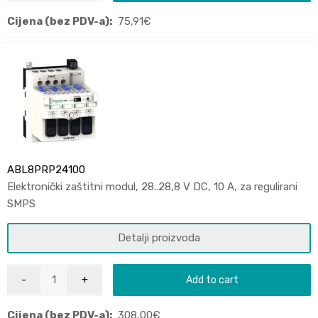
Cijena (bez PDV-a):
75,91
€
ABL8PRP24100
Elektronički zaštitni modul, 28..28,8 V DC, 10 A, za regulirani
SMPS
Detalji proizvoda
Add to cart
Cijena (bez PDV-a):
308,00
€