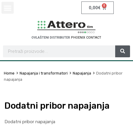
0
0,00
€
OVLAŠTENI DISTRIBUTER
X
C
O
N
T
A
C
T
N
S
H
C
E
I
I
N
O
Home
Napajanja i transformatori
Napajanja
Dodatni pribor
napajanja
Dodatni pribor napajanja
Dodatni pribor napajanja