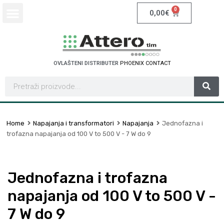
0
0,00
€
OVLAŠTENI DISTRIBUTER
P
H
O
E
N
I
X
C
O
N
T
A
C
T
Home
Napajanja i transformatori
Napajanja
Jednofazna i
trofazna napajanja od 100 V to 500 V - 7 W do 9
Jednofazna i trofazna
napajanja od 100 V to 500 V -
7 W do 9