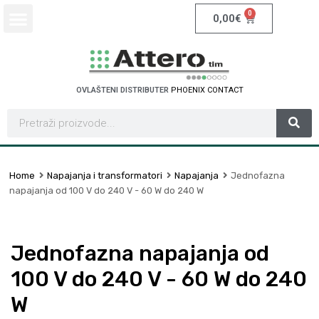
0
0,00
€
OVLAŠTENI DISTRIBUTER
P
H
O
E
N
I
X
C
O
N
T
A
C
T
Home
Napajanja i transformatori
Napajanja
Jednofazna
napajanja od 100 V do 240 V - 60 W do 240 W
Jednofazna napajanja od
100 V do 240 V - 60 W do 240
W