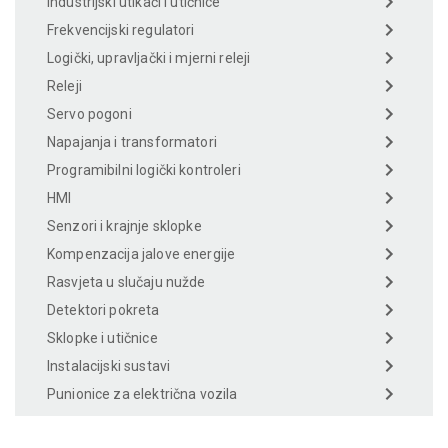
Industrijski utikači i utičnice
Frekvencijski regulatori
Logički, upravljački i mjerni releji
Releji
Servo pogoni
Napajanja i transformatori
Programibilni logički kontroleri
HMI
Senzori i krajnje sklopke
Kompenzacija jalove energije
Rasvjeta u slučaju nužde
Detektori pokreta
Sklopke i utičnice
Instalacijski sustavi
Punionice za električna vozila