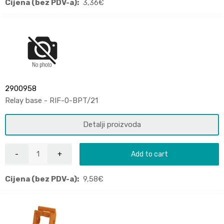
Cijena (bez PDV-a):
3,36
€
2900958
Relay base - RIF-0-BPT/21
Detalji proizvoda
Add to cart
Cijena (bez PDV-a):
9,58
€