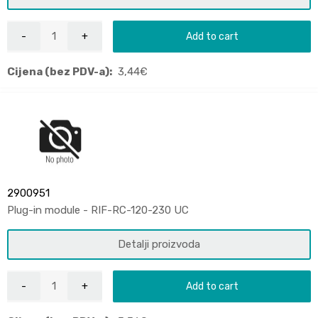
Add to cart
Cijena (bez PDV-a):
3,44
€
2900951
Plug-in module - RIF-RC-120-230 UC
Detalji proizvoda
Add to cart