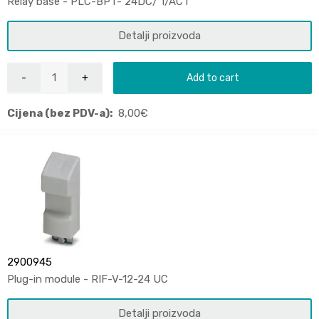
Relay base - PLC-BPT- 24DC/ 1/ACT
Detalji proizvoda
Add to cart
Cijena (bez PDV-a):
8,00
€
2900945
Plug-in module - RIF-V-12-24 UC
Detalji proizvoda