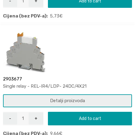
Add to cart
Cijena (bez PDV-a):
5,73
€
2903677
Single relay - REL-IR4/LDP- 24DC/4X21
Detalji proizvoda
Add to cart
Cijena (bez PDV-a):
9,66
€