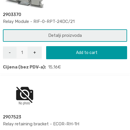
2903370
Relay Module - RIF-0-RPT-24DC/21
Detalji proizvoda
Add to cart
Cijena (bez PDV-a):
15,16
€
2907523
Relay retaining bracket - ECOR-RH-1H