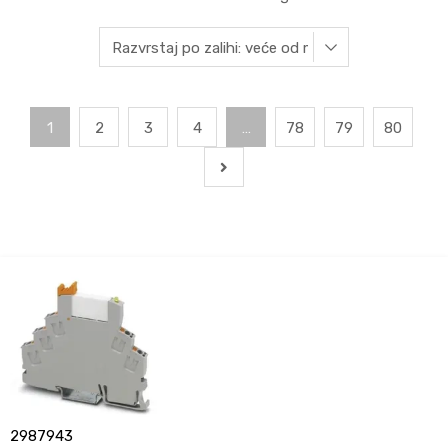
1
2
3
4
…
78
79
80
2987943