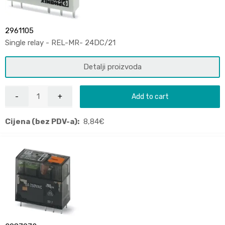
2961105
Single relay - REL-MR- 24DC/21
Detalji proizvoda
Add to cart
Cijena (bez PDV-a):
8,84
€