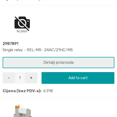
2987891
Single relay - REL-MR- 24AC/21HC/MS
Detalji proizvoda
Add to cart
Cijena (bez PDV-a):
6,91
€