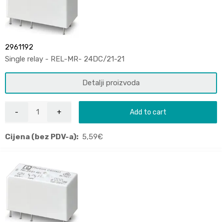
2961192
Single relay - REL-MR- 24DC/21-21
Detalji proizvoda
Add to cart
Cijena (bez PDV-a):
5,59
€