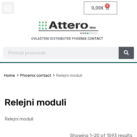
0
0,00
€
OVLAŠTENI DISTRIBUTER
S
C
H
N
E
I
D
E
E
R
L
E
C
T
T
C
T
Home
Phoenix contact
Relejni moduli
Relejni moduli
Relejni moduli
Showing 1–20 of 1593 results