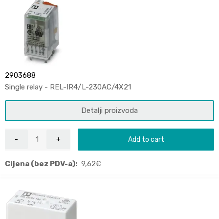
2903688
Single relay - REL-IR4/L-230AC/4X21
Detalji proizvoda
Add to cart
Cijena (bez PDV-a):
9,62
€