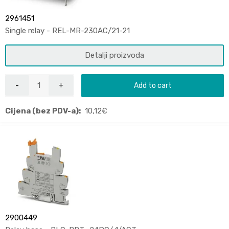
2961451
Single relay - REL-MR-230AC/21-21
Detalji proizvoda
Add to cart
Cijena (bez PDV-a):
10,12
€
2900449