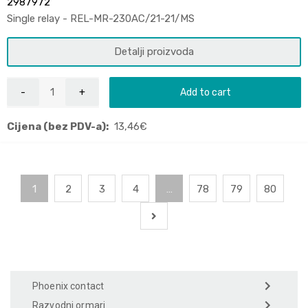
2987972
Single relay - REL-MR-230AC/21-21/MS
Detalji proizvoda
Add to cart
Cijena (bez PDV-a):
13,46
€
1
2
3
4
…
78
79
80
Phoenix contact
Razvodni ormari