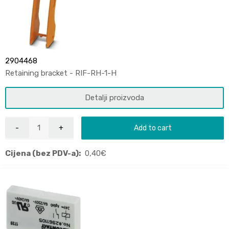
2904468
Retaining bracket - RIF-RH-1-H
Detalji proizvoda
Add to cart
Cijena (bez PDV-a):
0,40
€