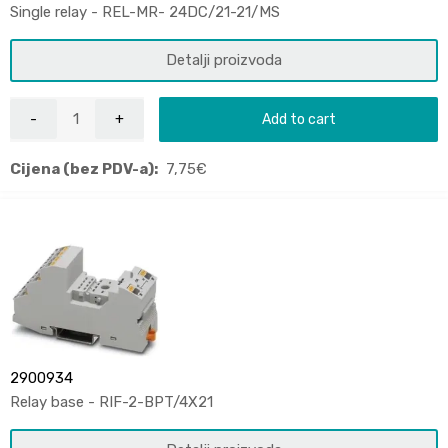
Single relay - REL-MR- 24DC/21-21/MS
Detalji proizvoda
Add to cart
Cijena (bez PDV-a):
7,75
€
2900934
Relay base - RIF-2-BPT/4X21