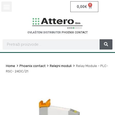
0
0,00
€
OVLAŠTENI DISTRIBUTER
P
H
O
E
N
I
X
C
O
N
T
A
C
T
Home
Phoenix contact
Relejni moduli
Relay Module – PLC-
RSC- 24DC/21