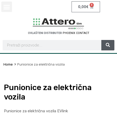
0
0,00
€
OVLAŠTENI DISTRIBUTER
P
H
O
E
N
I
X
C
O
N
T
A
C
T
Home
Punionice za električna vozila
Punionice za električna
vozila
Punionice za električna vozila EVlink