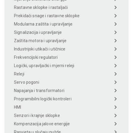
Rastavne sklopke i rastaljači
Prekidači snage i rastavne sklopke
Modularna zaštita i upravljanje
Signalizacija i upravljanje
Zaštita motora i upravljanje
Industrijski utikači i utičnice
Frekvencijski regulatori
Logički, upravljački i mjerni releji
Releji
Servo pogoni
Napajanja i transformatori
Programibilni logički kontroleri
HMI
Senzori i krajnje sklopke
Kompenzacija jalove energije
Rasvjeta u slučaju nužde