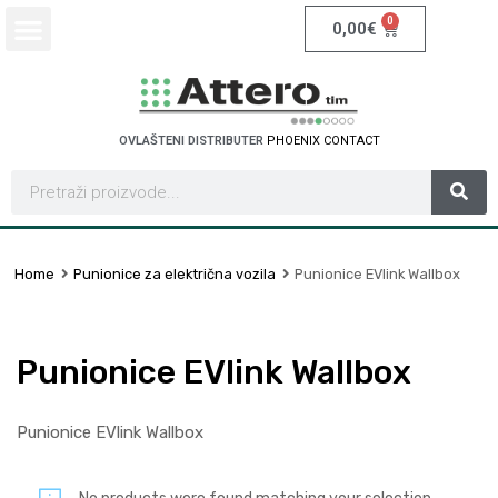
0
0,00
€
OVLAŠTENI DISTRIBUTER
P
H
O
E
N
I
X
C
O
N
T
A
C
T
Home
Punionice za električna vozila
Punionice EVlink Wallbox
Punionice EVlink Wallbox
Punionice EVlink Wallbox