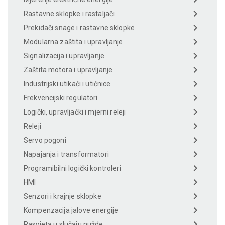
Rastavne sklopke i rastaljači
Prekidači snage i rastavne sklopke
Modularna zaštita i upravljanje
Signalizacija i upravljanje
Zaštita motora i upravljanje
Industrijski utikači i utičnice
Frekvencijski regulatori
Logički, upravljački i mjerni releji
Releji
Servo pogoni
Napajanja i transformatori
Programibilni logički kontroleri
HMI
Senzori i krajnje sklopke
Kompenzacija jalove energije
Rasvjeta u slučaju nužde