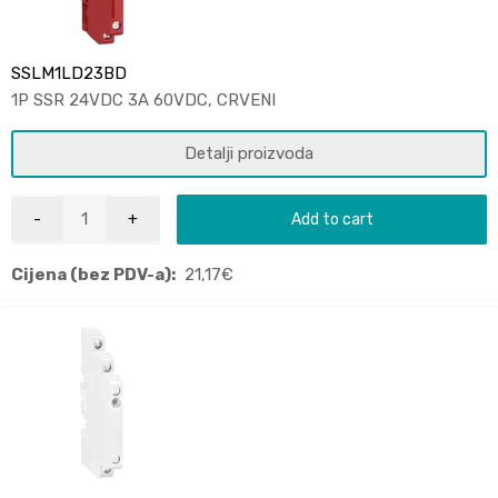
SSLM1LD23BD
1P SSR 24VDC 3A 60VDC, CRVENI
Detalji proizvoda
Add to cart
Cijena (bez PDV-a):
21,17
€