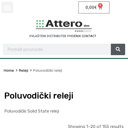
0
0,00
€
OVLAŠTENI DISTRIBUTER
S
C
H
N
E
I
D
E
E
R
L
E
C
T
T
C
T
Home
Releji
Poluvodički releji
Poluvodički releji
Poluvodički Solid State releji
Showing 1–20 of 155 results