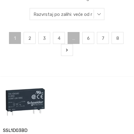
1
2
3
4
…
6
7
8
SSL1D03BD