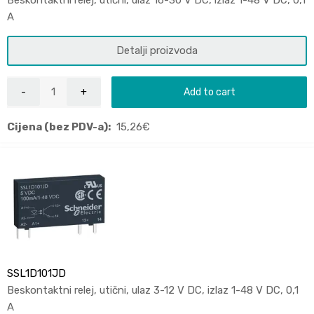
Beskontaktni relej, utični, ulaz 16-30 V DC, izlaz 1-48 V DC, 0,1
A
Detalji proizvoda
Add to cart
Cijena (bez PDV-a):
15,26
€
SSL1D101JD
Beskontaktni relej, utični, ulaz 3-12 V DC, izlaz 1-48 V DC, 0,1
A