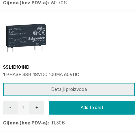
Cijena (bez PDV-a):
60,70
€
SSL1D101ND
1 PHASE SSR 48VDC 100MA 60VDC
Detalji proizvoda
Add to cart
Cijena (bez PDV-a):
11,30
€