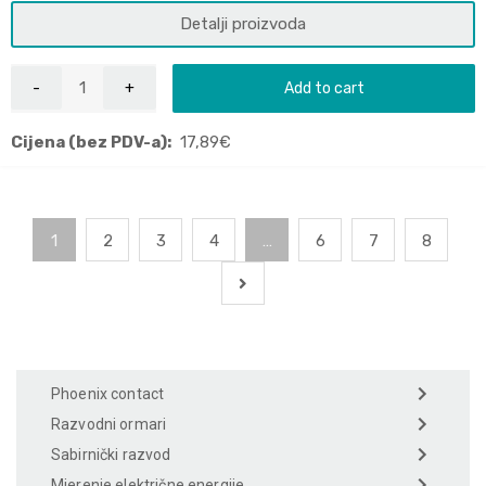
Detalji proizvoda
Add to cart
Cijena (bez PDV-a):
17,89
€
1
2
3
4
…
6
7
8
Phoenix contact
Razvodni ormari
Sabirnički razvod
Mjerenje električne energije