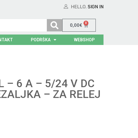
HELLO.
SIGN IN
0
0,00
€
NTAKT
PODRŠKA
WEBSHOP
 – 6 A – 5/24 V DC
ZALJKA – ZA RELEJ