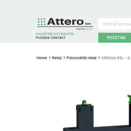
OVLAŠTENI DISTRIBUTER
POČETNA
P
H
O
E
N
I
X
C
O
N
T
A
C
T
Home
Releji
Poluvodički releji
Utičnica SSL – 6