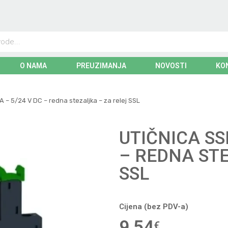
O NAMA
PREUZIMANJA
NOVOSTI
KO
 A – 5/24 V DC – redna stezaljka – za relej SSL
UTIČNICA SSL
– REDNA STE
SSL
Cijena (bez PDV-a)
9,54
€