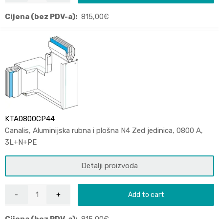
Cijena (bez PDV-a):
815,00
€
KTA0800CP44
Canalis, Aluminijska rubna i plošna N4 Zed jedinica, 0800 A,
3L+N+PE
Detalji proizvoda
Add to cart
Cijena (bez PDV-a):
815,00
€