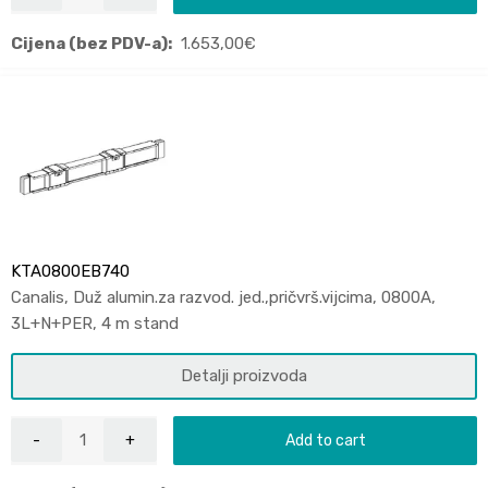
Cijena (bez PDV-a):
1.653,00
€
KTA0800EB740
Canalis, Duž alumin.za razvod. jed.,pričvrš.vijcima, 0800A,
3L+N+PER, 4 m stand
Detalji proizvoda
Add to cart