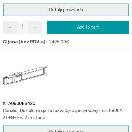
Detalji proizvoda
Add to cart
Cijena (bez PDV-a):
1.495,00
€
KTA0800EB420
Canalis, Duž aluminija za razvod.jed.,pričvršć.vijcima, 0800A,
3L+N+PE, 2 m stand
Detalji proizvoda