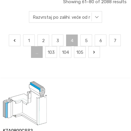
Showing 61–80 of 2088 results
1
2
3
4
5
6
7
…
103
104
105
KTA0800CP32