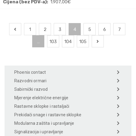
Cijena (bez PDV-a):
1.907,00
€
1
2
3
4
5
6
7
…
103
104
105
Phoenix contact
Razvodni ormari
Sabirnički razvod
Mjerenje električne energije
Rastavne sklopke i rastaljači
Prekidači snage i rastavne sklopke
Modularna zaštita i upravljanje
Signalizacija i upravljanje