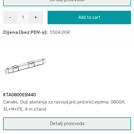
Add to cart
Cijena (bez PDV-a):
1.504,00
€
KTA0800EB440
Canalis, Duž aluminija za razvod.jed.,pričvršć.vijcima, 0800A,
3L+N+PE, 4 m stand
Detalji proizvoda