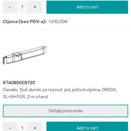
Add to cart
Cijena (bez PDV-a):
1.610,00
€
KTA0800EB720
Canalis, Duž alumin.za razvod. jed.,pričvrš.vijcima, 0800A,
3L+N+PER, 2 m stand
Detalji proizvoda
Add to cart