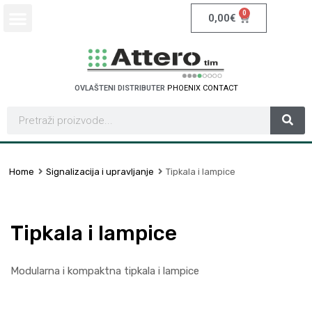
0
0,00
€
OVLAŠTENI DISTRIBUTER
P
H
O
E
N
I
X
C
O
N
T
A
C
T
Home
Signalizacija i upravljanje
Tipkala i lampice
Tipkala i lampice
Modularna i kompaktna tipkala i lampice