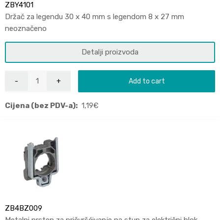
ZBY4101
Držač za legendu 30 x 40 mm s legendom 8 x 27 mm
neoznačeno
Detalji proizvoda
Add to cart
Cijena (bez PDV-a):
1,19
€
ZB4BZ009
Metalni prsten za pričvršćivanje na stup za električni blok