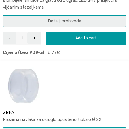
Blok bijele lampice za glavu Ø22 ugrađ.LED 24V priključci s
vijčanim stezaljkama
Detalji proizvoda
Add to cart
Cijena (bez PDV-a):
6,77
€
ZBPA
Prozirna navlaka za okruglo upušteno tipkalo Ø 22