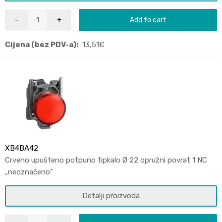
Add to cart
Cijena (bez PDV-a):
13,51
€
XB4BA42
Crveno upušteno potpuno tipkalo Ø 22 opružni povrat 1 NC
„neoznačeno”
Detalji proizvoda