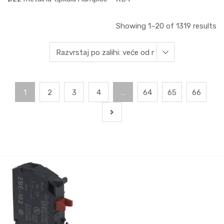
Showing 1–20 of 1319 results
1
2
3
4
…
64
65
66