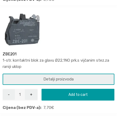
ZBE201
1-str. kontaktni blok za glavu Ø22,1NO prk.s vijčanim stez.za
raniji uklop
Detalji proizvoda
Add to cart
Cijena (bez PDV-a):
7,70
€