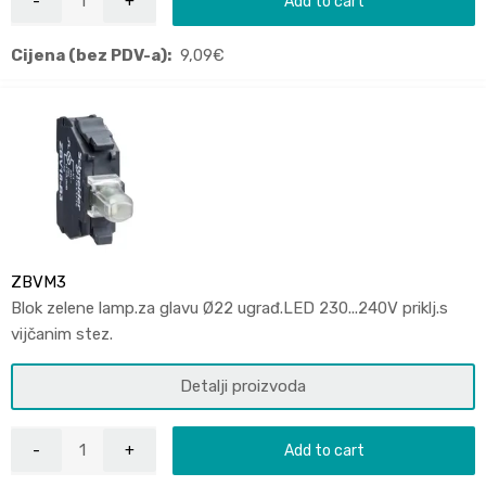
Add to cart
Cijena (bez PDV-a):
9,09
€
ZBVM3
Blok zelene lamp.za glavu Ø22 ugrađ.LED 230...240V priklj.s
vijčanim stez.
Detalji proizvoda
Add to cart