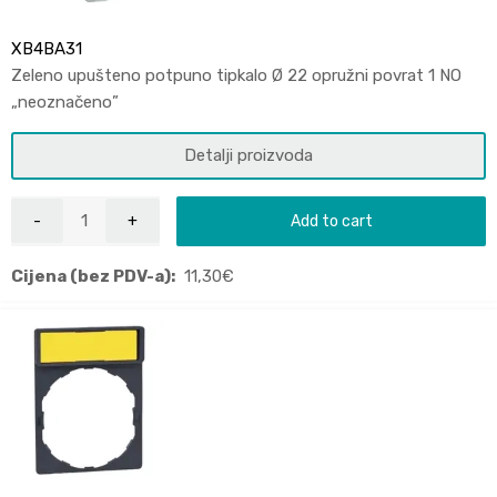
XB4BA31
Zeleno upušteno potpuno tipkalo Ø 22 opružni povrat 1 NO
„neoznačeno”
Detalji proizvoda
Add to cart
Cijena (bez PDV-a):
11,30
€