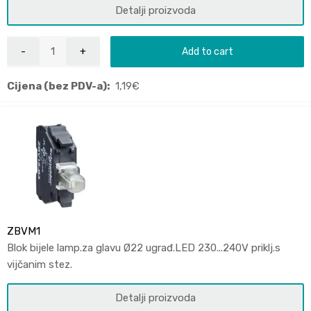
Detalji proizvoda
Add to cart
Cijena (bez PDV-a):
1,19
€
ZBVM1
Blok bijele lamp.za glavu Ø22 ugrađ.LED 230...240V priklj.s
vijčanim stez.
Detalji proizvoda