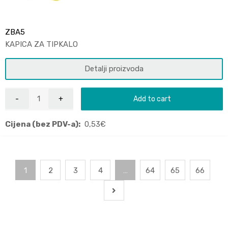
ZBA5
KAPICA ZA TIPKALO
Detalji proizvoda
Add to cart
Cijena (bez PDV-a):
0,53
€
1
2
3
4
…
64
65
66