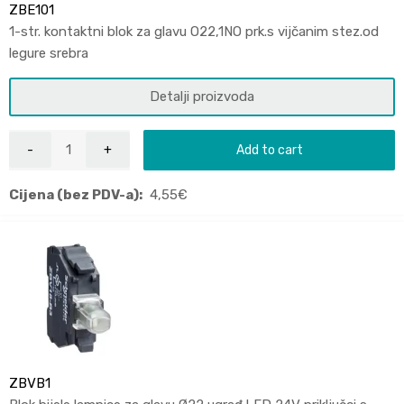
ZBE101
1-str. kontaktni blok za glavu O22,1NO prk.s vijčanim stez.od
legure srebra
Detalji proizvoda
Add to cart
Cijena (bez PDV-a):
4,55
€
ZBVB1