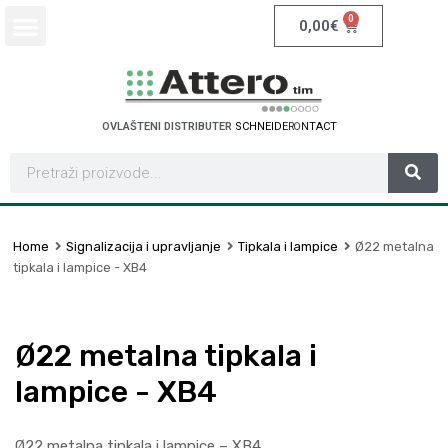
0
0,00
€
OVLAŠTENI DISTRIBUTER
S
C
H
N
E
I
D
E
R
E
L
E
C
T
R
I
C
Home
Signalizacija i upravljanje
Tipkala i lampice
Ø22 metalna
tipkala i lampice - XB4
Ø22 metalna tipkala i
lampice - XB4
Ø22 metalna tipkala i lampice – XB4