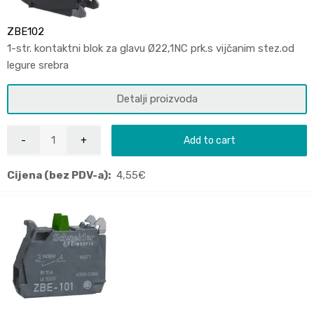
ZBE102
1-str. kontaktni blok za glavu Ø22,1NC prk.s vijčanim stez.od
legure srebra
Detalji proizvoda
Add to cart
Cijena (bez PDV-a):
4,55
€