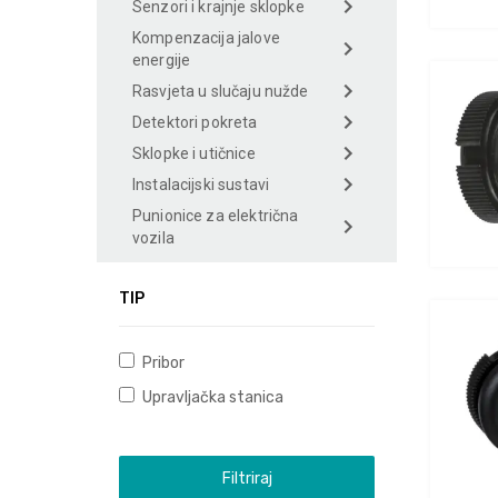
Senzori i krajnje sklopke
Kompenzacija jalove
energije
Rasvjeta u slučaju nužde
Detektori pokreta
Sklopke i utičnice
Instalacijski sustavi
Punionice za električna
vozila
TIP
Pribor
Upravljačka stanica
Filtriraj