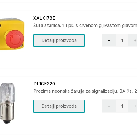
XALK178E
Žuta stanica, 1 tipk. s crvenom gljivastom glav
Detalji proizvoda
DL1CF220
Prozirna neonska žarulja za signalizaciju, BA 9s, 
Detalji proizvoda