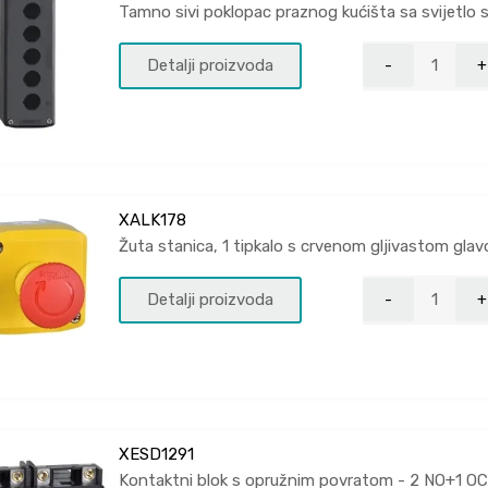
Tamno sivi poklopac praznog kućišta sa svijetlo
Detalji proizvoda
XALK178
Žuta stanica, 1 tipkalo s crvenom gljivastom gl
Detalji proizvoda
XESD1291
Kontaktni blok s opružnim povratom - 2 NO+1 OC