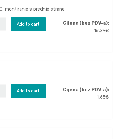
O, montiranje s prednje strane
Cijena (bez PDV-a):
Add to cart
18,29
€
Cijena (bez PDV-a):
Add to cart
1,65
€