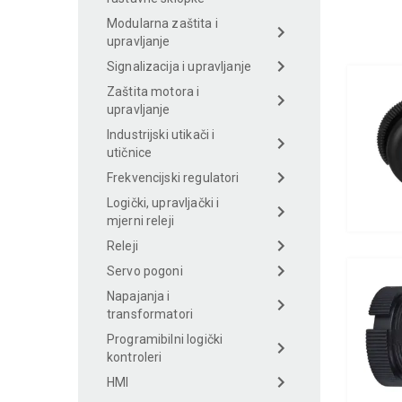
Modularna zaštita i
upravljanje
Signalizacija i upravljanje
Zaštita motora i
upravljanje
Industrijski utikači i
utičnice
Frekvencijski regulatori
Logički, upravljački i
mjerni releji
Releji
Servo pogoni
Napajanja i
transformatori
Programibilni logički
kontroleri
HMI