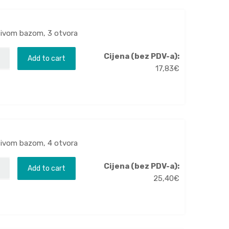
 sivom bazom, 3 otvora
Cijena (bez PDV-a):
Add to cart
17,83
€
 sivom bazom, 4 otvora
Cijena (bez PDV-a):
Add to cart
25,40
€