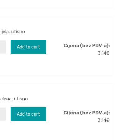
ijela, utisno
Cijena (bez PDV-a):
Add to cart
3,14
€
zelena, utisno
Cijena (bez PDV-a):
Add to cart
3,14
€