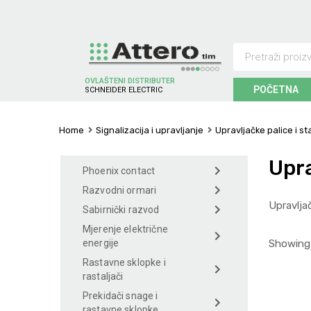
OVLAŠTENI DISTRIBUTER
POČETNA
S
C
H
N
E
I
D
E
R
E
L
E
C
T
R
I
C
Home
Signalizacija i upravljanje
Upravljačke palice i st
Upra
Phoenix contact
Razvodni ormari
Upravlja
Sabirnički razvod
Mjerenje električne
Showing 
energije
Rastavne sklopke i
rastaljači
Prekidači snage i
rastavne sklopke