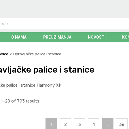
O NAMA
PREUZIMANJA
NOVOSTI
KO
anice
Upravljačke palice i stanice
vljačke palice i stanice
čke palice i stanice Harmony XK
1–20 of 793 results
1
2
3
4
…
38