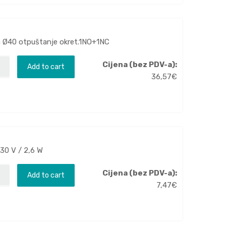
om Ø40 otpuštanje okret.1NO+1NC
Cijena (bez PDV-a):
Add to cart
36,57
€
230 V / 2,6 W
Cijena (bez PDV-a):
Add to cart
7,47
€