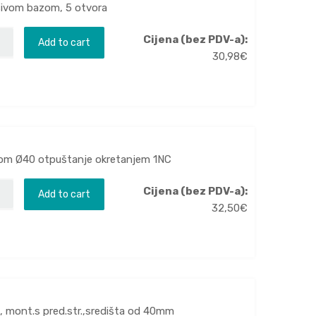
 sivom bazom, 5 otvora
Cijena (bez PDV-a):
Add to cart
30,98
€
avom Ø40 otpuštanje okretanjem 1NC
Cijena (bez PDV-a):
Add to cart
32,50
€
, mont.s pred.str.,središta od 40mm