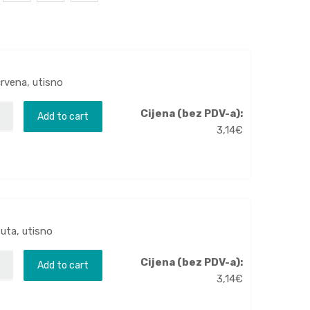
crvena, utisno
Cijena (bez PDV-a):
Add to cart
3,14
€
žuta, utisno
Cijena (bez PDV-a):
Add to cart
3,14
€