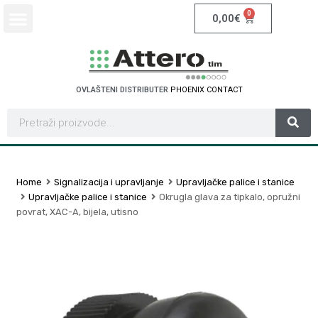
0
0,00
€
OVLAŠTENI DISTRIBUTER
P
H
O
E
N
I
X
C
O
N
T
A
C
T
Home
Signalizacija i upravljanje
Upravljačke palice i stanice
Upravljačke palice i stanice
Okrugla glava za tipkalo, opružni
povrat, XAC-A, bijela, utisno