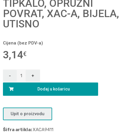
TIPKALO, OPRUŽNI
POVRAT, XAC-A, BIJELA,
UTISNO
Cijena (bez PDV-a)
3,14
€
Dodaj u košaricu
Upit o proizvodu
Šifra artikla:
XACA9411