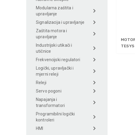
Modularna zaštita i
upravljanje
Signalizacija i upravljanje
Zaštita motora i
upravljanje
MOTOR
Industrijski utikači i
TESYS
utičnice
Frekvencijski regulatori
Logički, upravljački i
mjerni releji
Releji
Servo pogoni
Napajanja i
transformatori
Programibilni logički
kontroleri
HMI