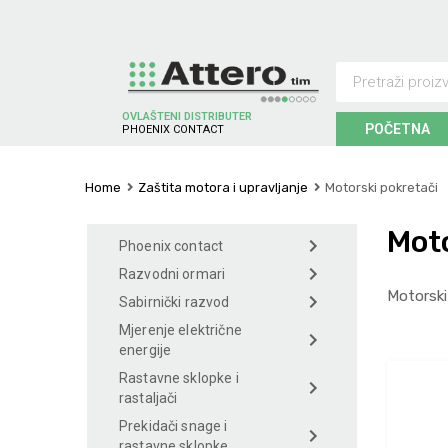
OVLAŠTENI DISTRIBUTER
POČETNA
P
H
O
E
N
I
X
C
O
N
T
A
C
T
Home
Zaštita motora i upravljanje
Motorski pokretači
Moto
Phoenix contact
Razvodni ormari
Motorski
Sabirnički razvod
Mjerenje električne
energije
Rastavne sklopke i
rastaljači
Prekidači snage i
rastavne sklopke