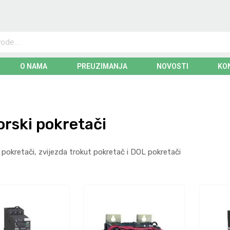
O NAMA
PREUZIMANJA
NOVOSTI
KO
rski pokretači
 pokretači, zvijezda trokut pokretač i DOL pokretači