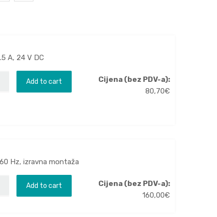
..5 A, 24 V DC
Cijena (bez PDV-a):
Add to cart
80,70
€
.60 Hz, izravna montaža
Cijena (bez PDV-a):
Add to cart
160,00
€