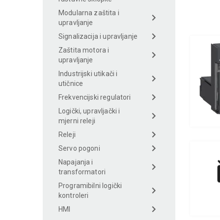
Modularna zaštita i
upravljanje
Signalizacija i upravljanje
Zaštita motora i
upravljanje
Industrijski utikači i
utičnice
Frekvencijski regulatori
Logički, upravljački i
mjerni releji
Releji
Servo pogoni
Napajanja i
transformatori
Programibilni logički
kontroleri
HMI