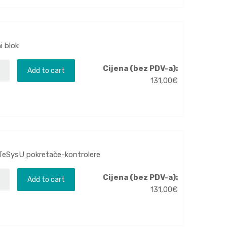
i blok
Cijena (bez PDV-a):
Add to cart
131,00
€
TeSysU pokretače-kontrolere
Cijena (bez PDV-a):
Add to cart
131,00
€