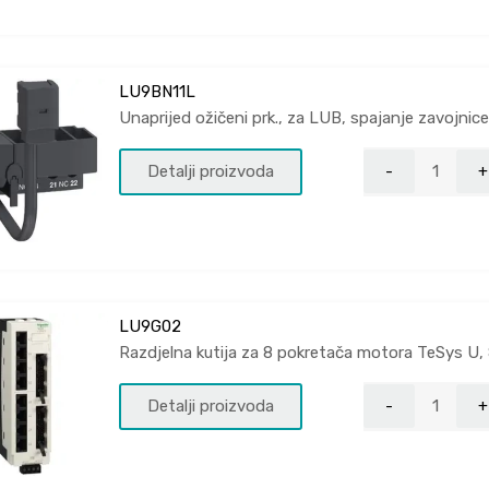
LU9BN11L
Unaprijed ožičeni prk., za LUB, spajanje zavojni
Detalji proizvoda
LU9G02
Razdjelna kutija za 8 pokretača motora TeSys U,
Detalji proizvoda