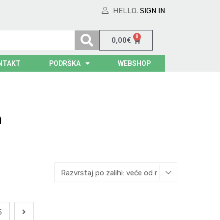
HELLO.
SIGN IN
0
0,00
€
NTAKT
PODRŠKA
WEBSHOP
a
5