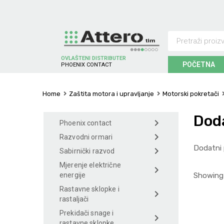
OVLAŠTENI DISTRIBUTER
POČETNA
I
X
C
O
N
T
A
C
T
H
C
S
N
N
E
E
P
H
O
Home
Zaštita motora i upravljanje
Motorski pokretači
Doda
Phoenix contact
Razvodni ormari
Dodatni 
Sabirnički razvod
Mjerenje električne
Showing 
energije
Rastavne sklopke i
rastaljači
Prekidači snage i
rastavne sklopke