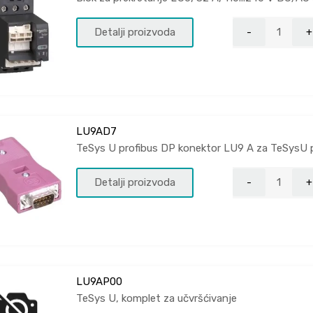
Detalji proizvoda
LU9AD7
TeSys U profibus DP konektor LU9 A za TeSysU 
Detalji proizvoda
LU9AP00
TeSys U, komplet za učvršćivanje