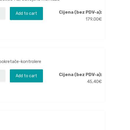
Cijena (bez PDV-a):
Add to cart
179,00
€
pokretače-kontrolere
Cijena (bez PDV-a):
Add to cart
45,40
€