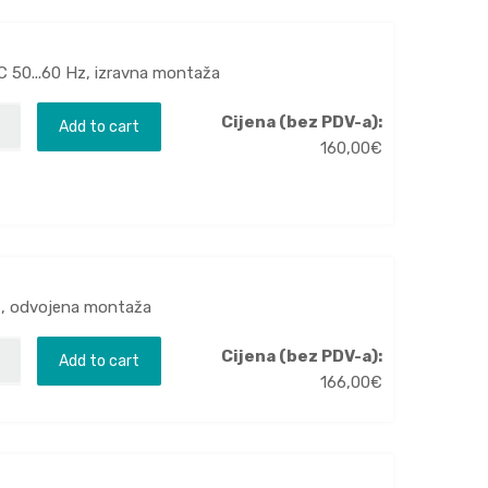
C 50...60 Hz, izravna montaža
Cijena (bez PDV-a):
Add to cart
160,00
€
Hz, odvojena montaža
Cijena (bez PDV-a):
Add to cart
166,00
€