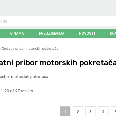
O NAMA
PREUZIMANJA
NOVOSTI
KO
Dodatni pribor motorskih pokretača
tni pribor motorskih pokretač
pribor motorskih pokretača
1–20 of 97 results
1
2
3
4