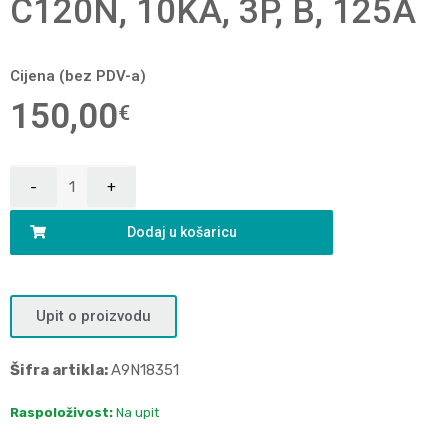
C120N, 10KA, 3P, B, 125A
Cijena (bez PDV-a)
150,00
€
Dodaj u košaricu
Upit o proizvodu
Šifra artikla:
A9N18351
Raspoloživost:
Na upit