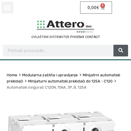
0
0,00
€
OVLAŠTENI DISTRIBUTER
P
H
O
E
N
I
X
C
O
N
T
A
C
T
Home
Modularna zaštita i upravljanje
Minijatrni automatski
prekidači
Minijaturni automatski prekidači do 125A - C120
Automatski osigurač C120N, 10kA, 3P, B, 125A