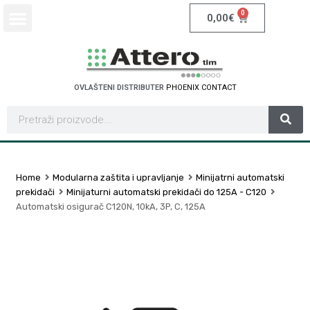
0
0,00
€
OVLAŠTENI DISTRIBUTER
P
H
O
E
N
I
X
C
O
N
T
A
C
T
Home
Modularna zaštita i upravljanje
Minijatrni automatski
prekidači
Minijaturni automatski prekidači do 125A - C120
Automatski osigurač C120N, 10kA, 3P, C, 125A