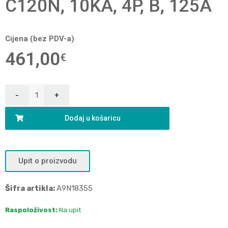
C120N, 10KA, 4P, B, 125A
Cijena (bez PDV-a)
461,00
€
Dodaj u košaricu
Upit o proizvodu
Šifra artikla:
A9N18355
Raspoloživost:
Na upit