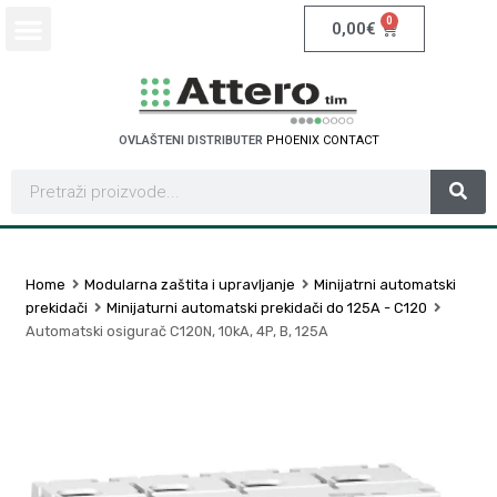
0
0,00
€
OVLAŠTENI DISTRIBUTER
P
H
O
E
N
I
X
C
O
N
T
A
C
T
Home
Modularna zaštita i upravljanje
Minijatrni automatski
prekidači
Minijaturni automatski prekidači do 125A - C120
Automatski osigurač C120N, 10kA, 4P, B, 125A