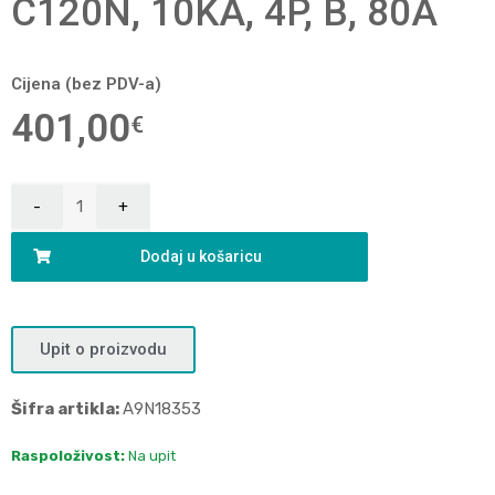
C120N, 10KA, 4P, B, 80A
Cijena (bez PDV-a)
401,00
€
Dodaj u košaricu
Upit o proizvodu
Šifra artikla:
A9N18353
Raspoloživost:
Na upit