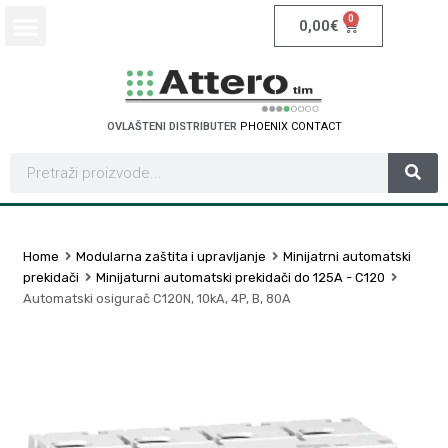
0
0,00
€
OVLAŠTENI DISTRIBUTER
P
H
O
E
N
I
X
C
O
N
T
A
C
T
Home
Modularna zaštita i upravljanje
Minijatrni automatski
prekidači
Minijaturni automatski prekidači do 125A - C120
Automatski osigurač C120N, 10kA, 4P, B, 80A