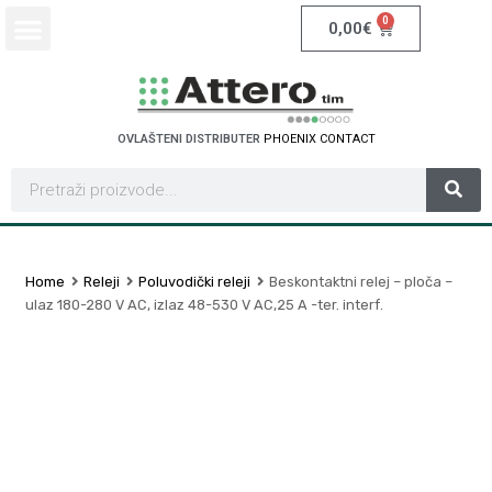
0
0,00
€
OVLAŠTENI DISTRIBUTER
P
H
O
E
N
I
X
C
O
N
T
A
C
T
Home
Releji
Poluvodički releji
Beskontaktni relej – ploča –
ulaz 180-280 V AC, izlaz 48-530 V AC,25 A -ter. interf.