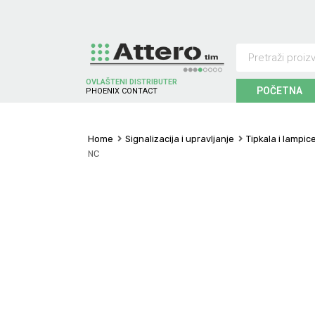
OVLAŠTENI DISTRIBUTER
POČETNA
P
H
O
E
N
I
X
C
O
N
T
A
C
T
Home
Signalizacija i upravljanje
Tipkala i lampic
NC