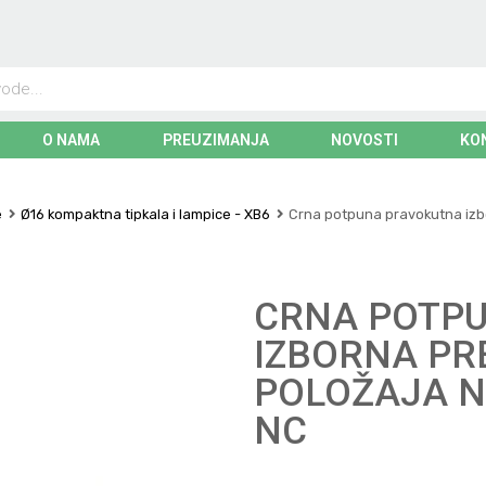
O NAMA
PREUZIMANJA
NOVOSTI
KO
e
Ø16 kompaktna tipkala i lampice - XB6
Crna potpuna pravokutna izbo
CRNA POTP
IZBORNA PR
POLOŽAJA N
NC