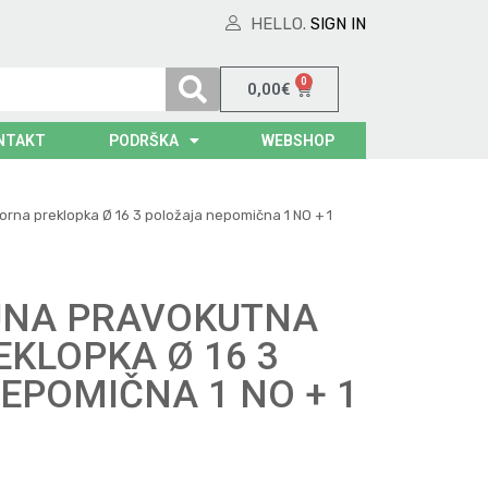
HELLO.
SIGN IN
0
0,00
€
NTAKT
PODRŠKA
WEBSHOP
rna preklopka Ø 16 3 položaja nepomična 1 NO + 1
UNA PRAVOKUTNA
EKLOPKA Ø 16 3
EPOMIČNA 1 NO + 1