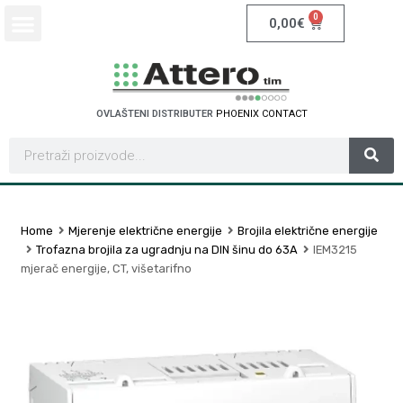
0
0,00
€
OVLAŠTENI DISTRIBUTER
P
H
O
E
N
I
X
C
O
N
T
A
C
T
Home
Mjerenje električne energije
Brojila električne energije
Trofazna brojila za ugradnju na DIN šinu do 63A
IEM3215
mjerač energije, CT, višetarifno