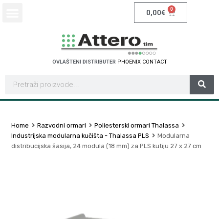
0
0,00
€
OVLAŠTENI DISTRIBUTER
P
H
O
E
N
I
X
C
O
N
T
A
C
T
Home
Razvodni ormari
Poliesterski ormari Thalassa
Industrijska modularna kučišta - Thalassa PLS
Modularna
distribucijska šasija, 24 modula (18 mm) za PLS kutiju 27 x 27 cm