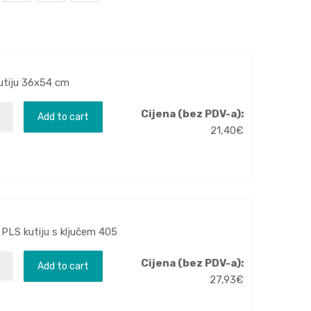
kutiju 36x54 cm
Cijena (bez PDV-a):
Add to cart
21,40
€
 PLS kutiju s ključem 405
Cijena (bez PDV-a):
Add to cart
27,93
€