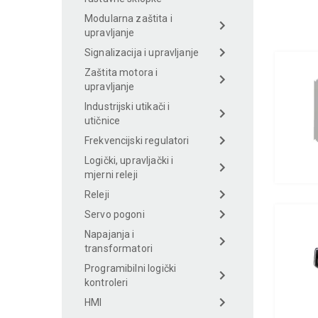
Modularna zaštita i
upravljanje
Signalizacija i upravljanje
Zaštita motora i
upravljanje
Industrijski utikači i
utičnice
Frekvencijski regulatori
Logički, upravljački i
mjerni releji
Releji
Servo pogoni
Napajanja i
transformatori
Programibilni logički
kontroleri
HMI