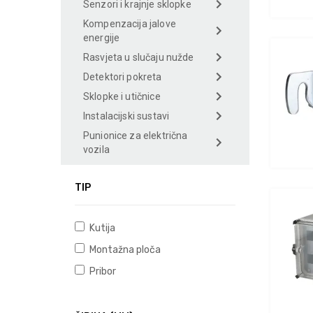
Senzori i krajnje sklopke
Kompenzacija jalove
energije
Rasvjeta u slučaju nužde
Detektori pokreta
Sklopke i utičnice
Instalacijski sustavi
Punionice za električna
vozila
TIP
Kutija
Montažna ploča
Pribor