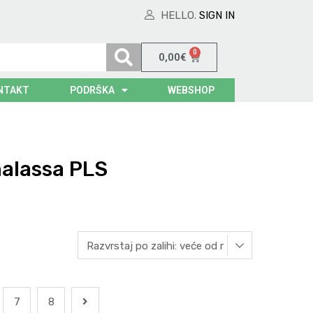
HELLO.
SIGN IN
0
0,00
€
NTAKT
PODRŠKA
WEBSHOP
halassa PLS
7
8