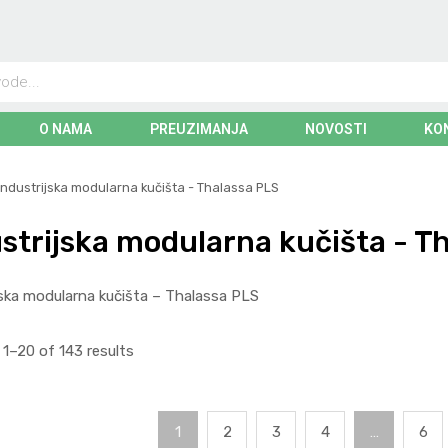
O NAMA
PREUZIMANJA
NOVOSTI
KO
Industrijska modularna kučišta - Thalassa PLS
strijska modularna kučišta - T
jska modularna kučišta – Thalassa PLS
1–20 of 143 results
1
2
3
4
…
6