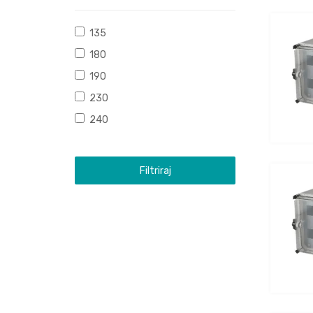
135
180
190
230
240
Filtriraj