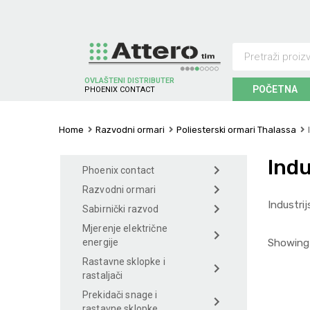
OVLAŠTENI DISTRIBUTER
POČETNA
S
C
O
N
T
A
C
T
C
I
H
E
N
D
X
E
E
N
I
Home
Razvodni ormari
Poliesterski ormari Thalassa
Indu
Phoenix contact
Razvodni ormari
Industri
Sabirnički razvod
Mjerenje električne
Showing 
energije
Rastavne sklopke i
rastaljači
Prekidači snage i
rastavne sklopke