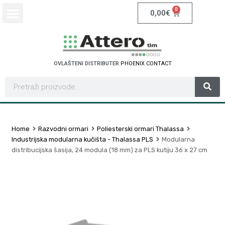
0
0,00
€
OVLAŠTENI DISTRIBUTER
P
H
O
E
N
I
X
C
O
N
T
A
C
T
Home
Razvodni ormari
Poliesterski ormari Thalassa
Industrijska modularna kučišta - Thalassa PLS
Modularna
distribucijska šasija, 24 modula (18 mm) za PLS kutiju 36 x 27 cm